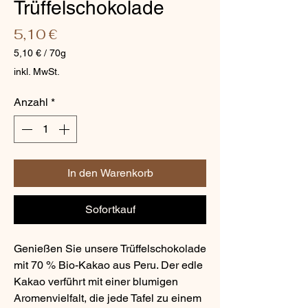
Trüffelschokolade
Preis
5,10 €
5,10 €
/
70g
5,10 €
inkl. MwSt.
pro
70
Anzahl
*
Gramm
In den Warenkorb
Sofortkauf
Genießen Sie unsere Trüffelschokolade
mit 70 % Bio-Kakao aus Peru. Der edle
Kakao verführt mit einer blumigen
Aromenvielfalt, die jede Tafel zu einem