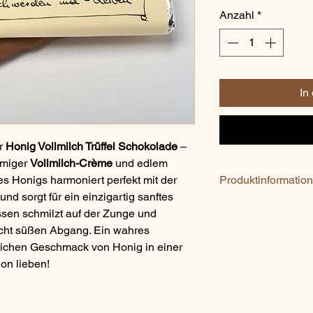
Anzahl
*
In
er
Honig Vollmilch Trüffel Schokolade
–
emiger
Vollmilch-Crème
und edlem
es Honigs harmoniert perfekt mit der
Produktinformatio
d sorgt für ein einzigartig sanftes
Zutaten:
sen schmilzt auf der Zunge und
Vollmilch-Schokolad
leicht süßen Abgang. Ein wahres
MILCHPULVER, Vanill
ürlichen Geschmack von Honig in einer
SCHLAGSAHNE, Vollm
on lieben!
Zucker, VOLLMILCH
(SOJALECITHIN)); H
% Fett)
Allergene: