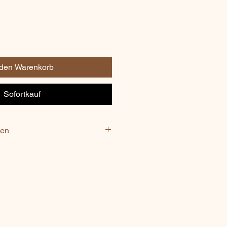
 den Warenkorb
Sofortkauf
nen
enkuvertüre (Kakaomasse;
eschotenauszug, Rohrzucker);
ilch Kuvertüre (Kakaomasse,
PULVER; Emulgator
onig, BUTTER (Süßrahmbutter 82